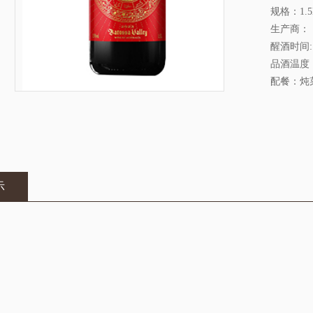
规格：1.5
生产商：
醒酒时间:
品酒温度
配餐：炖
示