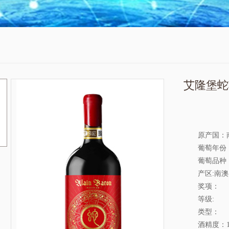
艾隆堡蛇
原产国：
葡萄年份：
葡萄品种
产区:南
奖项：
等级:
类型：
酒精度：15